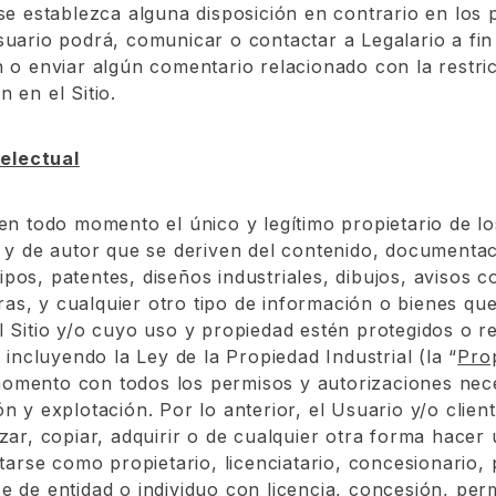
 se establezca alguna disposición en contrario en los
suario podrá, comunicar o contactar a Legalario a fin 
n o enviar algún comentario relacionado con la restri
 en el Sitio.
electual
 en todo momento el único y legítimo propietario de l
l y de autor que se deriven del contenido, documentac
pos, patentes, diseños industriales, dibujos, avisos 
as, y cualquier otro tipo de información o bienes qu
l Sitio y/o cuyo uso y propiedad estén protegidos o r
e incluyendo la Ley de la Propiedad Industrial (la “
Prop
omento con todos los permisos y autorizaciones nec
n y explotación. Por lo anterior, el Usuario y/o clien
izar, copiar, adquirir o de cualquier otra forma hacer
ntarse como propietario, licenciatario, concesionario,
e de entidad o individuo con licencia, concesión, per