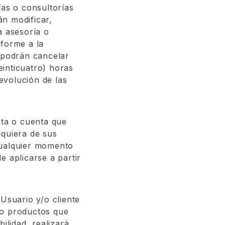
ías o consultorías
án modificar,
a asesoría o
nforme a la
s podrán cancelar
inticuatro) horas
devolución de las
eta o cuenta que
lquiera de sus
cualquier momento
e aplicarse a partir
Usuario y/o cliente
 o productos que
ilidad, realizará