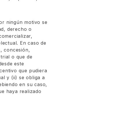
 por ningún motivo se
ad, derecho o
comercializar,
electual. En caso de
a, concesión,
trial o que de
 desde este
ncentivo que pudiera
l y (ii) se obliga a
debiendo en su caso,
ue haya realizado