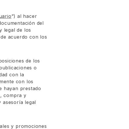
uario
”) al hacer
 documentación del
y legal de los
 de acuerdo con los
sposiciones de los
publicaciones o
dad con la
amente con los
se hayan prestado
a, compra y
 asesoría legal
gales y promociones