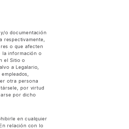
n y/o documentación
ra respectivamente,
bres o que afecten
e la información o
 el Sitio o
alvo a Legalario,
s, empleados,
ier otra persona
társele, por virtud
rarse por dicho
hibirle en cualquier
En relación con lo