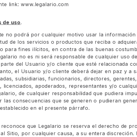
nte link:
www.legalario.com
s de uso
.
nte no podrá por cualquier motivo usar la informació
tud de los servicios o productos que reciba o adquie
io para fines ilícitos, en contra de las buenas costum
egalario no es ni será responsable de cualquier uso d
arte del Usuario y/o cliente que esté relacionada con
tanto, el Usuario y/o cliente deberá dejar en paz y a s
liadas, subsidiarias, funcionarios, directores, gerente
 licenciados, apoderados, representantes y/o cualqu
alario, de cualquier responsabilidad que pudiera impu
por las consecuencias que se generen o pudieran gene
establecido en el presente párrafo.
 reconoce que Legalario se reserva el derecho de pro
l Sitio, por cualquier causa, a su entera discreción. 