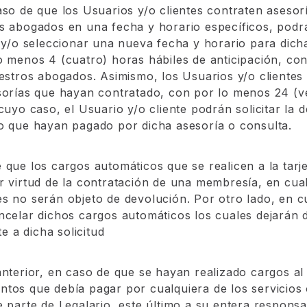
aso de que los Usuarios y/o clientes contraten asesor
s abogados en una fecha y horario específicos, podr
r y/o seleccionar una nueva fecha y horario para dich
o menos 4 (cuatro) horas hábiles de anticipación, co
uestros abogados. Asimismo, los Usuarios y/o cliente
sorías que hayan contratado, con por lo menos 24 (ve
cuyo caso, el Usuario y/o cliente podrán solicitar la 
o que hayan pagado por dicha asesoría o consulta.
 que los cargos automáticos que se realicen a la tarj
r virtud de la contratación de una membresía, en cua
s no serán objeto de devolución. Por otro lado, en 
ncelar dichos cargos automáticos los cuales dejarán d
te a dicha solicitud
anterior, en caso de que se hayan realizado cargos al 
tos que debía pagar por cualquiera de los servicios
 parte de Legalario, este último a su entera responsab