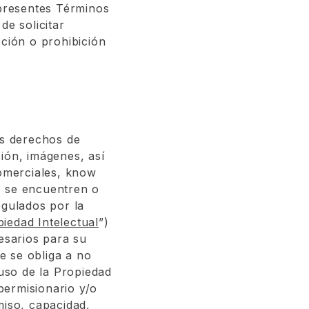
 presentes Términos
de solicitar
cción o prohibición
os derechos de
ión, imágenes, así
comerciales,
know
e se encuentren o
egulados por la
iedad Intelectual
”)
esarios para su
te se obliga a no
 uso de la Propiedad
 permisionario y/o
miso, capacidad,