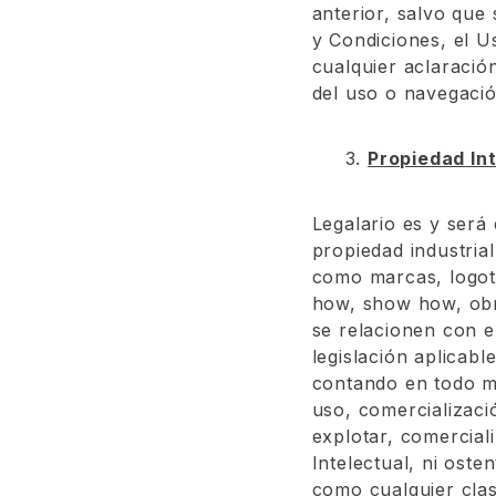
anterior, salvo que
y Condiciones, el U
cualquier aclaració
del uso o navegación
3.
Propiedad
Int
Legalario es y será
propiedad industria
como marcas, logoti
how, show how,
obr
se relacionen con e
legislación aplicabl
contando en todo m
uso, comercializació
explotar, comercial
Intelectual, ni oste
como cualquier clas