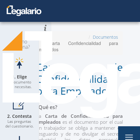
Todos los Documentos
Inicio
Documentos
¿Cómo
Carta Confidencialidad para
Planes
Nuevo
funciona?
Empleados
Contacta a un Abogado
Carta de
Blog
Confidencialidad
1. Elige
El documento
que necesitas.
para Empleados
¿Qué es?
La
Carta de Confidencialidad para
2. Contesta
Mi Perfil
Las preguntas
Empleados
es el documento por el cual
del cuestionario.
un trabajador se obliga a mantener en
resguardo y de no divulgar el secreto
industrial, los datos personales,