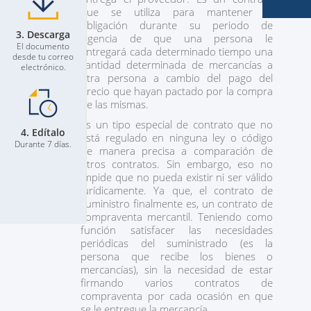
que se utiliza para mantener la
obligación durante su periodo de
3. Descarga
vigencia de que una persona le
El documento
entregará cada determinado tiempo una
desde tu correo
cantidad determinada de mercancías a
electrónico.
otra persona a cambio del pago del
precio que hayan pactado por la compra
de las mismas.
Es un tipo especial de contrato que no
4. Edítalo
está regulado en ninguna ley o código
Durante 7 días.
de manera precisa a comparación de
otros contratos. Sin embargo, eso no
impide que no pueda existir ni ser válido
jurídicamente. Ya que, el contrato de
suministro finalmente es, un contrato de
compraventa mercantil. Teniendo como
función satisfacer las necesidades
periódicas del suministrado (es la
persona que recibe los bienes o
mercancías), sin la necesidad de estar
firmando varios contratos de
compraventa por cada ocasión en que
se le entregue la mercancía.