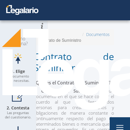
Todos los Documentos
Inicio
Documentos
¿Cómo
Contrato de Suministro
Planes
Nuevo
funciona?
Contrato de
Contacta a un Abogado
Suministro
Blog
1. Elige
El documento
que necesitas.
¿Qué es el Contrato de Suministro?
El
Contrato de Suministro
es un
documento en el que se hace constar el
acuerdo al que han llegado dos
personas para crear derechos y
2. Contesta
Mi Perfil
obligaciones de manera constante o
Las preguntas
del cuestionario.
continuamente respecto del pago de
determinados bienes o mercancía que le
entrega el proveedor. Es un contrato