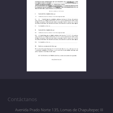
Contáctanos
Avenida Prado Norte 135, Lomas de Chapultepec III