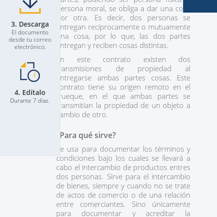
persona moral, se obliga a dar una cosa
por otra. Es decir, dos personas se
3. Descarga
entregan recíprocamente o mutuamente
El documento
una cosa, por lo que, las dos partes
desde tu correo
entregan y reciben cosas distintas.
electrónico.
En este contrato existen dos
transmisiones de propiedad al
entregarse ambas partes cosas. Este
contrato tiene su origen remoto en el
4. Edítalo
trueque, en el que ambas partes se
Durante 7 días.
transmitían la propiedad de un objeto a
cambio de otro.
¿Para qué sirve?
Se usa para documentar los términos y
condiciones bajo los cuales se llevará a
cabo el intercambio de productos entres
dos personas. Sirve para el intercambio
de bienes, siempre y cuando no se trate
de actos de comercio o de una relación
entre comerciantes. Sino únicamente
para documentar y acreditar la