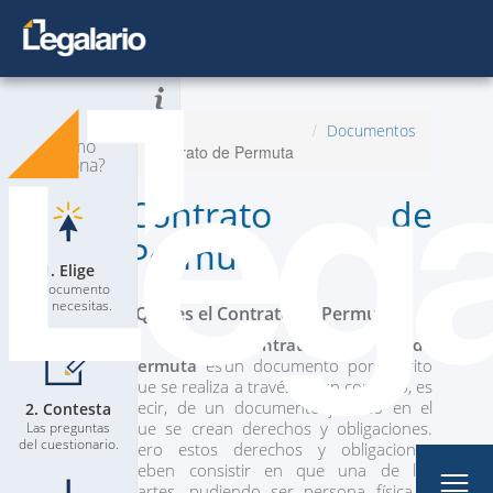
Todos los Documentos
Inicio
Documentos
¿Cómo
Contrato de Permuta
Planes
Nuevo
funciona?
Contrato de
Contacta a un Abogado
Permuta
Blog
1. Elige
El documento
que necesitas.
¿Qué es el Contrato de Permuta?
El
Contrato de
Permuta
es un documento por escrito
que se realiza a través de un contrato, es
decir, de un documento jurídico en el
2. Contesta
Mi Perfil
que se crean derechos y obligaciones.
Las preguntas
del cuestionario.
Pero estos derechos y obligaciones
deben consistir en que una de las
partes, pudiendo ser persona física o