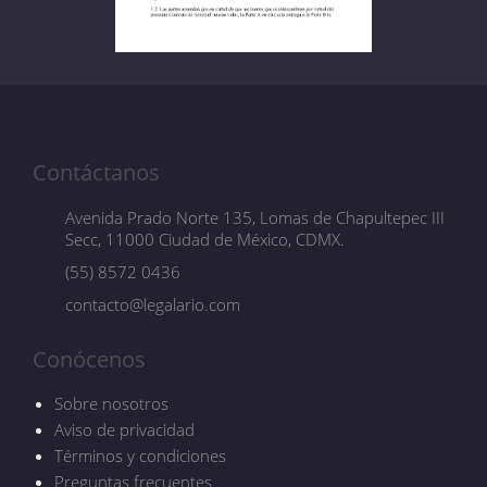
Contáctanos
Avenida Prado Norte 135, Lomas de Chapultepec III
Secc, 11000 Ciudad de México, CDMX.
(55) 8572 0436
contacto@legalario.com
Conócenos
Sobre nosotros
Aviso de privacidad
Términos y condiciones
Preguntas frecuentes