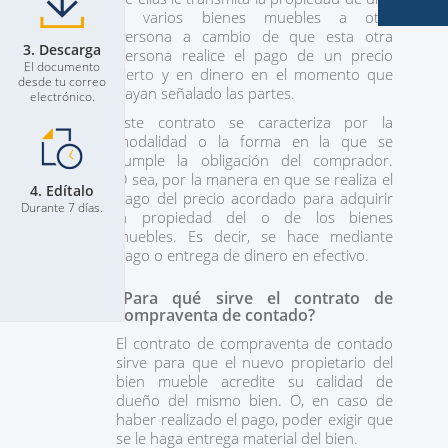
o varios bienes muebles a otra
persona a cambio de que esta otra
3. Descarga
persona realice el pago de un precio
El documento
cierto y en dinero en el momento que
desde tu correo
hayan señalado las partes.
electrónico.
Este contrato se caracteriza por la
modalidad o la forma en la que se
cumple la obligación del comprador.
O sea, por la manera en que se realiza el
4. Edítalo
pago del precio acordado para adquirir
Durante 7 días.
la propiedad del o de los bienes
muebles. Es decir, se hace mediante
pago o entrega de dinero en efectivo.
¿Para qué sirve el contrato de
compraventa de contado?
El contrato de compraventa de contado
sirve para que el nuevo propietario del
bien mueble acredite su calidad de
dueño del mismo bien. O, en caso de
haber realizado el pago, poder exigir que
se le haga entrega material del bien.