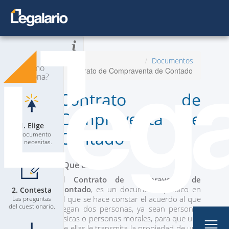
Todos los Documentos
Inicio
Documentos
¿Cómo
Contrato de Compraventa de Contado
Planes
Nuevo
funciona?
Contrato de
Contacta a un Abogado
Compraventa de
Blog
1. Elige
Contado
El documento
que necesitas.
¿Qué es?
El
Contrato de Compraventa de
Contado
, es un documento jurídico en
2. Contesta
Mi Perfil
el que se hace constar el acuerdo al que
Las preguntas
del cuestionario.
llegan dos personas, ya sean personas
físicas o personas morales, para que una
de ellas le transmita la propiedad de uno