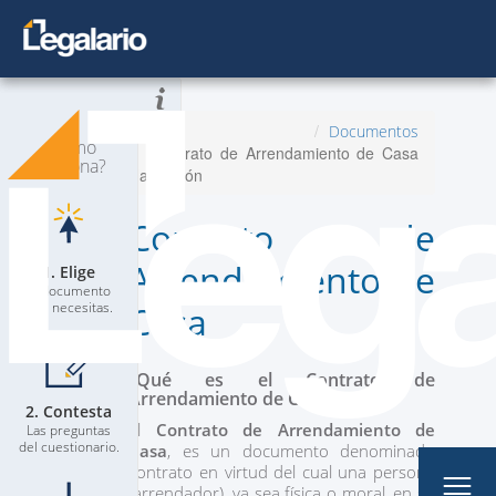
Todos los Documentos
Inicio
Documentos
¿Cómo
Contrato de Arrendamiento de Casa
Planes
Nuevo
funciona?
Habitación
Contacta a un Abogado
Contrato de
Blog
Arrendamiento de
1. Elige
El documento
que necesitas.
Casa
¿Qué es el Contrato de
Arrendamiento de Casa?
2. Contesta
Mi Perfil
El
Contrato de Arrendamiento de
Las preguntas
del cuestionario.
Casa
, es un documento denominado
contrato en virtud del cual una persona
(arrendador), ya sea física o moral, en su