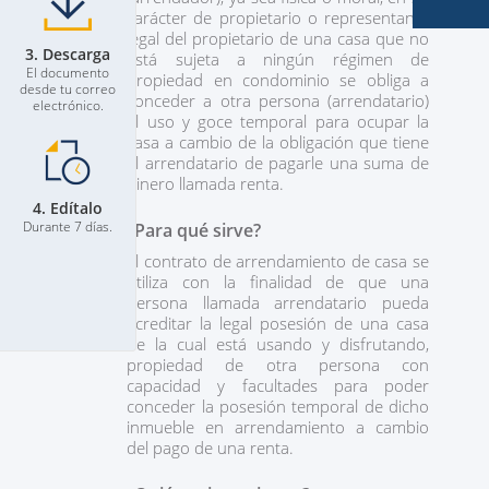
carácter de propietario o representante
legal del propietario de una casa que no
3. Descarga
está sujeta a ningún régimen de
El documento
propiedad en condominio se obliga a
desde tu correo
conceder a otra persona (arrendatario)
electrónico.
el uso y goce temporal para ocupar la
casa a cambio de la obligación que tiene
el arrendatario de pagarle una suma de
dinero llamada renta.
4. Edítalo
Durante 7 días.
¿Para qué sirve?
El contrato de arrendamiento de casa se
utiliza con la finalidad de que una
persona llamada arrendatario pueda
acreditar la legal posesión de una casa
de la cual está usando y disfrutando,
propiedad de otra persona con
capacidad y facultades para poder
conceder la posesión temporal de dicho
inmueble en arrendamiento a cambio
del pago de una renta.