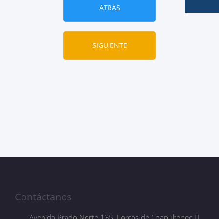
ATRÁS
SIGUIENTE
Contáctanos
Avenida Prado Norte 135, Lomas de Chapultepec III