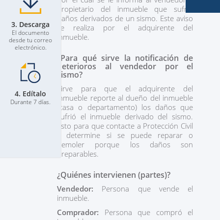
propietario del inmueble que sufrió
daños derivados de un sismo. Este aviso
3. Descarga
se realiza por el adquirente del
El documento
inmueble.
desde tu correo
electrónico.
¿Para qué sirve la
notificación de
deterioros al vendedor por el
sismo?
Sirve para que el adquirente del
4. Edítalo
inmueble reporte al dueño del inmueble
Durante 7 días.
(casa o departamento) los daños que
sufrió el inmueble derivado del sismo.
Esto para que contacte a Protección Civil
y determine si se puede reparar o
demoler porque los daños son
irreparables.
¿Quiénes intervienen (partes)?
Vendedor:
Persona que vende el
inmueble.
Comprador:
Persona que compró el