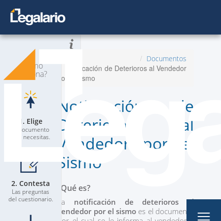
Todos los Documentos
Inicio
Documentos
¿Cómo
Notificación de Deterioros al Vendedor
Planes
Nuevo
funciona?
por el sismo
Contacta a un Abogado
Notificación de
Blog
Deterioros al
1. Elige
El documento
que necesitas.
Vendedor por el
Sismo
2. Contesta
Mi Perfil
¿Qué es?
Las preguntas
del cuestionario.
La
notificación de deterioros al
vendedor por el sismo
es el documento
por el cual se le informa al vendedor y