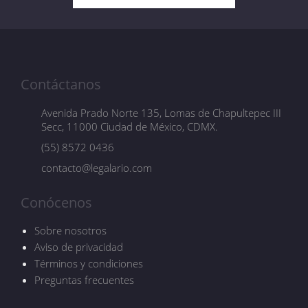
Contáctanos
Avenida Prado Norte 135, Lomas de Chapultepec III
Secc, 11000 Ciudad de México, CDMX.
(55) 8572 0436
contacto@legalario.com
Conócenos
Sobre nosotros
Aviso de privacidad
Términos y condiciones
Preguntas frecuentes