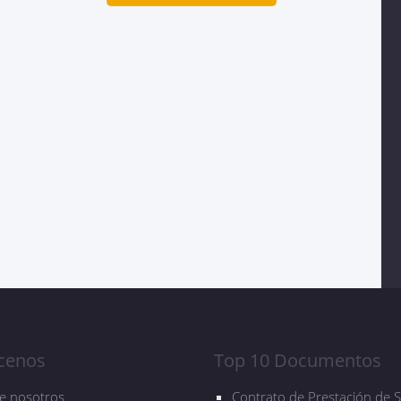
cenos
Top 10 Documentos
e nosotros
Contrato de Prestación de S