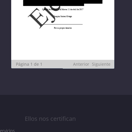
Página
1
de
1
Anterior
Siguiente
Ellos nos certifican
ervicios