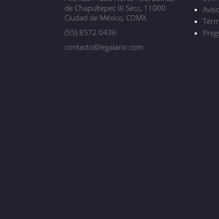
de Chapultepec III Secc, 11000
Avis
Ciudad de México, CDMX.
Térm
(55) 8572 0436
Preg
contacto@legalario.com