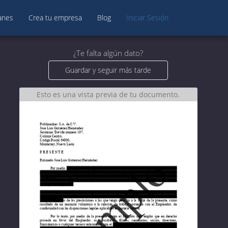
anes
Crea tu empresa
Blog
Iniciar Sesión
¿Te falta algún dato?
Guardar y seguir más tarde
Esto es una vista previa de tu documento.