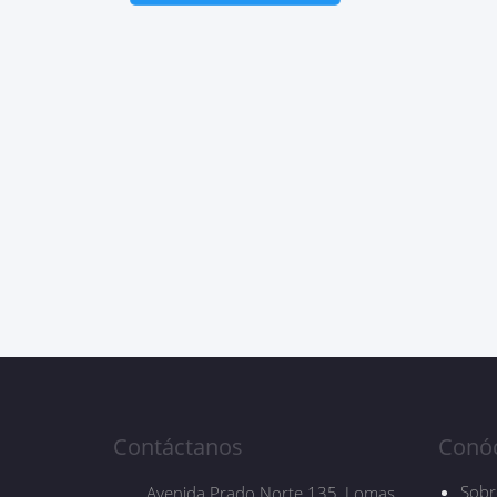
Contáctanos
Conó
Sobr
Avenida Prado Norte 135, Lomas